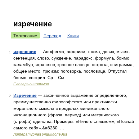
изречение
Толкование
Перевод
Книги
изречение
— Апофегма, афоризм, гнома, девиз, мысль,
1
сентенция, слово, суждение, парадокс, формула, бонмо,
каламбур, игра слов, красное словцо, острота, эпиграмма;
общее место, трюизм; поговорка, пословица. Отпустил
бонмо, сострил. Ср. . См …
Словарь синонимов
Изречение
— законченное выражение определенного,
2
преимущественно философского или практически
морального смысла в пределах минимального
интонационного (фраза, период) или метрического
(строфа) единства. Примеры: «Ничего слишком», «Познай
самого себя».&#8230; …
Литературная энциклопедия