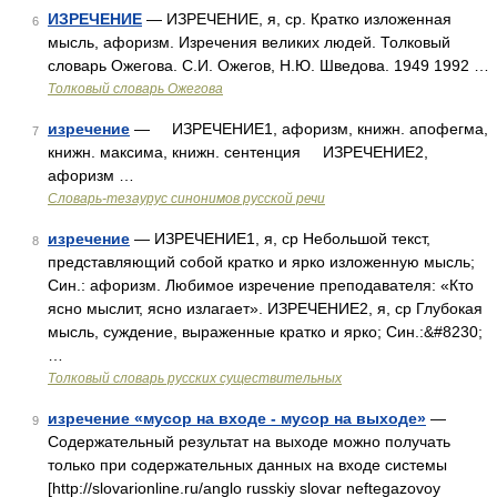
ИЗРЕЧЕНИЕ
— ИЗРЕЧЕНИЕ, я, ср. Кратко изложенная
6
мысль, афоризм. Изречения великих людей. Толковый
словарь Ожегова. С.И. Ожегов, Н.Ю. Шведова. 1949 1992 …
Толковый словарь Ожегова
изречение
— ИЗРЕЧЕНИЕ1, афоризм, книжн. апофегма,
7
книжн. максима, книжн. сентенция ИЗРЕЧЕНИЕ2,
афоризм …
Словарь-тезаурус синонимов русской речи
изречение
— ИЗРЕЧЕНИЕ1, я, ср Небольшой текст,
8
представляющий собой кратко и ярко изложенную мысль;
Син.: афоризм. Любимое изречение преподавателя: «Кто
ясно мыслит, ясно излагает». ИЗРЕЧЕНИЕ2, я, ср Глубокая
мысль, суждение, выраженные кратко и ярко; Син.:&#8230;
…
Толковый словарь русских существительных
изречение «мусор на входе - мусор на выходе»
—
9
Содержательный результат на выходе можно получать
только при содержательных данных на входе системы
[http://slovarionline.ru/anglo russkiy slovar neftegazovoy