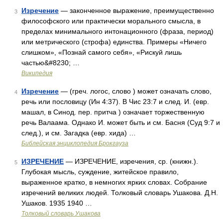
Изречение
— законченное выражение, преимущественно
3
философского или практически морального смысла, в
пределах минимального интонационного (фраза, период)
или метрического (строфа) единства. Примеры «Ничего
слишком», «Познай самого себя», «Рискуй лишь
частью&#8230; …
Википедия
Изречение
— (греч. логос, слово ) может означать слово,
4
речь или пословицу (Ин 4:37). В Чис 23:7 и след. И. (евр.
машал, в Синод. пер. притча ) означает торжественную
речь Валаама. Однако И. может быть и см. Басня (Суд 9:7 и
след.), и см. Загадка (евр. хида) …
Библейская энциклопедия Брокгауза
ИЗРЕЧЕНИЕ
— ИЗРЕЧЕНИЕ, изречения, ср. (книжн.).
5
Глубокая мысль, суждение, житейское правило,
выраженное кратко, в немногих ярких словах. Собрание
изречений великих людей. Толковый словарь Ушакова. Д.Н.
Ушаков. 1935 1940 …
Толковый словарь Ушакова