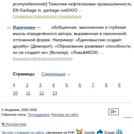
promyishlennosti/] Тематики нефтегазовая промышленность
EN Garbage in, garbage outGIGO …
Справочник технического переводчика
Изречение
— обобщённая, законченная и глубокая
10
мысль определённого автора, выраженная в лаконичной,
отточенной форме. Например: «Единомыслие создаёт
дружбу» (Демокрит), «Образование развивает способности,
но не создаёт их» (Вольтер). «Ложь&#8230; …
Большая советская энциклопедия
Страницы
Следующая
→
1
2
3
4
5
6
7
8
9
10
11
12
13
© Академик, 2000-2026
18+
Обратная связь:
Техподдержка
,
Реклама на сайте
👣 Путешествия
Экспорт словарей на сайты
, сделанные на PHP,
Joomla,
Drupal,